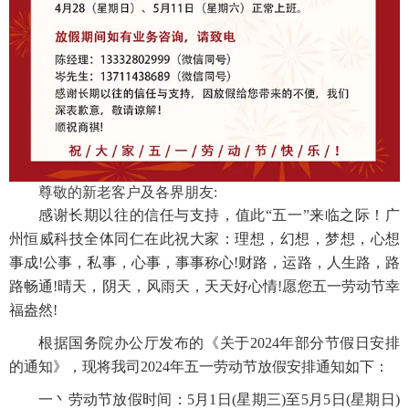
尊敬的新老客户及各界朋友
:
感
谢
长期以往的信任与支持，值此
“五一”来临之际！广
州恒威科技全体同仁在此祝大家：
理想，幻想，梦想，心想
事成
!公事，私事，心事，事事称心!财路，运路，人生路，路
路畅通!晴天，阴天，风雨天，天天好心情!愿您五一劳动节幸
福盎然
!
根据国务院办公厅发布的《关于
2024年部分节假日安排
的通知》，现将我司2024年
五一劳动
节放假安排通知如下：
一丶劳动节放假时间：
5
月
1
日
(星期
三
)至5月
5
日
(星期
日
)