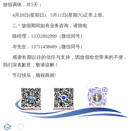
放假调休，共5天
；
4月2
8
日
(星期
日
)、5月
11
日
(星期
六
)正常上班。
二丶放假期间如有业务咨询，请致电
陈经理：
13332802999（微信同号）
岑先生
：
13711438689（微信同号）
感
谢
长期以往的信任与支持，因放假给您带来的不便，
我们深表歉意，敬请谅解！
节日快乐，
顺祝商祺
!